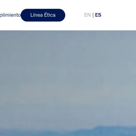
plimiento
Línea Ética
EN
ES