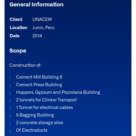
General Information
Client
UNACEM
Location
Junín, Peru
Date
2014
Scope
Construction of:
Cement Mill Building 8
Cement Press Building
Hoppers, Gypsum and Pozzolana Building
2 tunnels for Clinker Transport
1 Tunnel for electrical cables
5 Bagging Building
2 concrete storage silos
Of Electroducts