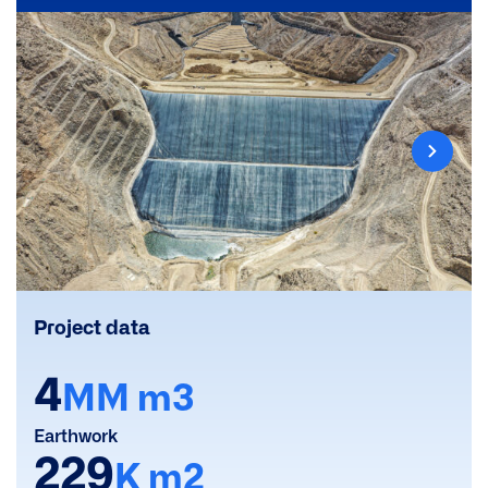
Project data
4
MM m3
Earthwork
229
K m2