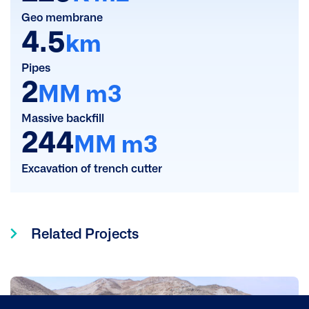
Geo membrane
4.5
km
Pipes
2
MM m3
Massive backfill
244
MM m3
Excavation of trench cutter
Related Projects