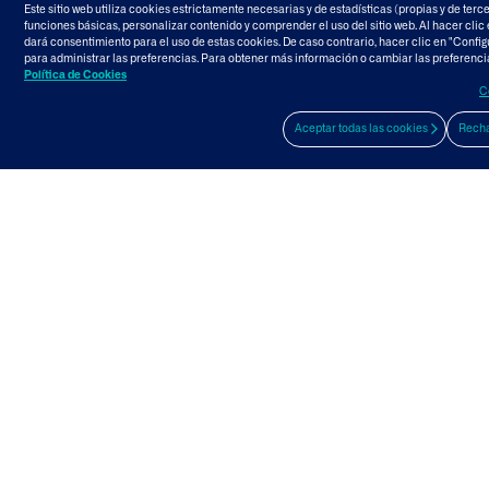
Este sitio web utiliza cookies estrictamente necesarias y de estadísticas (propias y de terce
funciones básicas, personalizar contenido y comprender el uso del sitio web. Al hacer clic 
dará consentimiento para el uso de estas cookies. De caso contrario, hacer clic en "Confi
para administrar las preferencias. Para obtener más información o cambiar las preferenci
Política de Cookies
C
Aceptar todas las cookies
Recha
Projects
Tailings Transport System – Cerro
Verde Mine
Read more