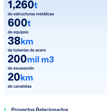
1,260
t
de estructuras metálicas
600
t
de equipos
38
km
de tuberías de acero
200
mil m3
de excavación
20
km
de canaletas
Proyectos Relacionados