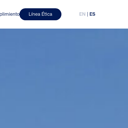
plimiento
Línea Ética
EN
ES