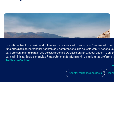
Este sitio web utiliza cookies estrictamente necesarias y de estadísticas (propias y de terce
funciones básicas, personalizar contenido y comprender el uso del sitio web. Al hacer clic 
dará consentimiento para el uso de estas cookies. De caso contrario, hacer clic en "Confi
para administrar las preferencias. Para obtener más información o cambiar las preferenci
Política de Cookies
C
Aceptar todas las cookies
Recha
Proyectos
Carretera Huaura – Sayán –Churin