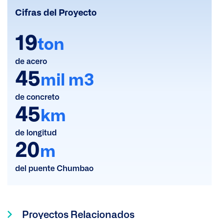
Cifras del Proyecto
19
ton
de acero
45
mil m3
de concreto
45
km
de longitud
20
m
del puente Chumbao
Proyectos Relacionados